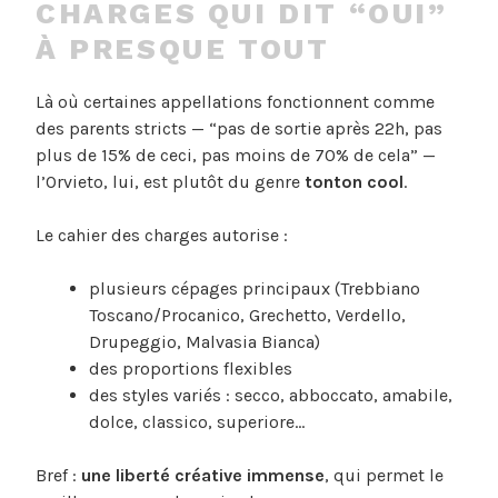
CHARGES QUI DIT “OUI”
À PRESQUE TOUT
Là où certaines appellations fonctionnent comme
des parents stricts — “pas de sortie après 22h, pas
plus de 15% de ceci, pas moins de 70% de cela” —
l’Orvieto, lui, est plutôt du genre
tonton cool
.
Le cahier des charges autorise :
plusieurs cépages principaux (Trebbiano
Toscano/Procanico, Grechetto, Verdello,
Drupeggio, Malvasia Bianca)
des proportions flexibles
des styles variés : secco, abboccato, amabile,
dolce, classico, superiore…
Bref :
une liberté créative immense
, qui permet le