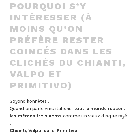
POURQUOI S’Y
INTÉRESSER (À
MOINS QU’ON
PRÉFÈRE RESTER
COINCÉS DANS LES
CLICHÉS DU CHIANTI,
VALPO ET
PRIMITIVO)
Soyons honnêtes :
Quand on parle vins italiens,
tout le monde ressort
les mêmes trois noms
comme un vieux disque rayé
:
Chianti
,
Valpolicella
,
Primitivo
.