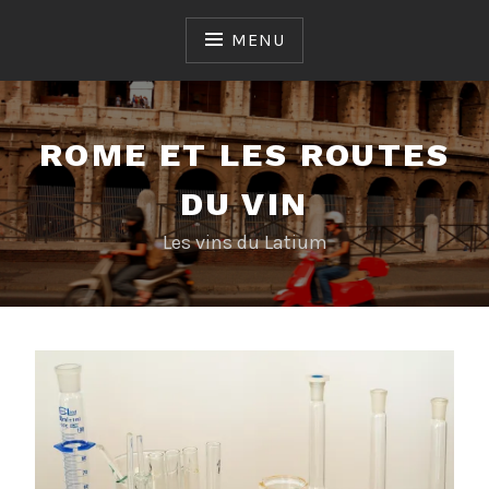
Skip
to
MENU
content
ROME ET LES ROUTES
DU VIN
Les vins du Latium
PARLONS
DE
VIN